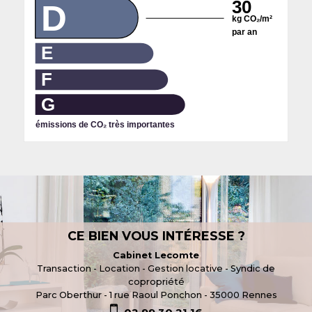
30
D
kg CO₂/m²
par an
E
F
G
émissions de CO₂ très importantes
CE BIEN VOUS INTÉRESSE ?
Cabinet Lecomte
Transaction - Location - Gestion locative - Syndic de
copropriété
Parc Oberthur - 1 rue Raoul Ponchon -
35000
Rennes