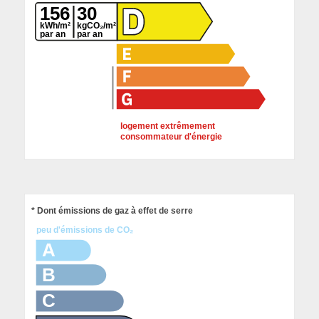
156
30
kWh/m²
kgCO₂/m²
par an
par an
logement extrêmement
consommateur d'énergie
* Dont émissions de gaz à effet de serre
peu d'émissions de CO₂
A
B
C