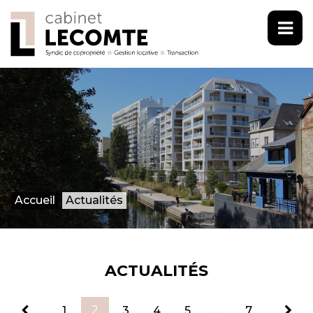
Accueil
Actualités
ACTUALITÉS
2
1
3
4
5
…
7